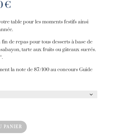
Plage
00
€
de
prix :
tre table pour les moments festifs ainsi
21,00 €
’année.
à
43,00 €
 fin de repas pour tous desserts à base de
sabayon, tarte aux fruits ou gâteaux sucrés.
°.
ent la note de 87/100 au concours Guide
U PANIER