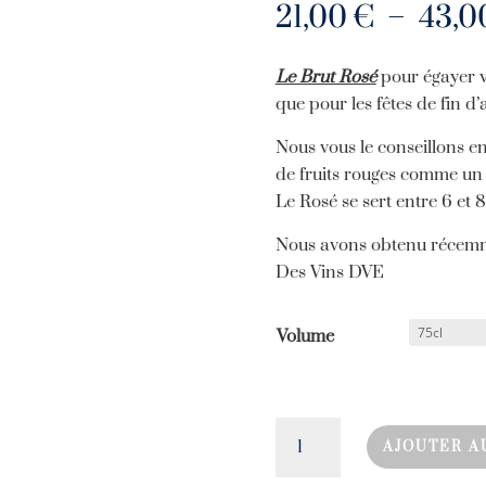
21,00
€
–
43,
Le Brut Rosé
pour égayer vo
que pour les fêtes de fin d
Nous vous le conseillons en
de fruits rouges comme un 
Le Rosé se sert entre 6 et 8
Nous avons obtenu récemm
Des Vins DVE
Volume
quantité
AJOUTER A
de
Brut