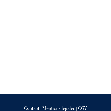
Rosé
Contact
|
Mentions légales
|
CGV