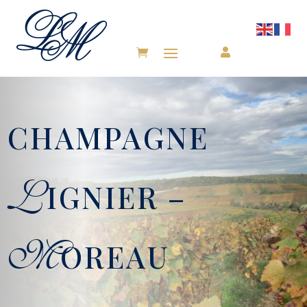

CHAMPAGNE
L
IGNIER –
M
OREAU