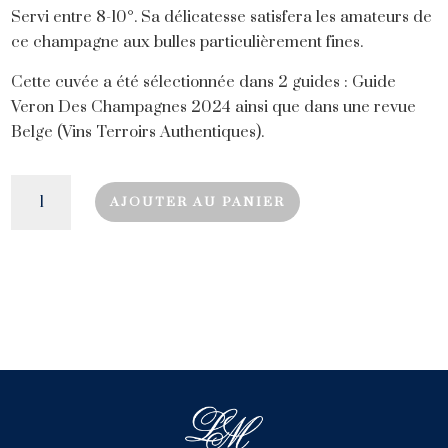
Servi entre 8-10°. Sa délicatesse satisfera les amateurs de
ce champagne aux bulles particulièrement fines.
Cette cuvée a été sélectionnée dans 2 guides : Guide
Veron Des Champagnes 2024 ainsi que dans une revue
Belge (Vins Terroirs Authentiques).
quantité
AJOUTER AU PANIER
de
L'Elégance
en
Fût